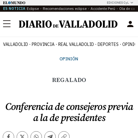
EDICIONES CyL
ES NOTICIA
Eclipse
Recomendaciones eclipse
Accidente Perú
Ola de calo
Menú
VALLADOLID
PROVINCIA
REAL VALLADOLID
DEPORTES
OPINIÓ
OPINIÓN
REGALADO
Conferencia de consejeros previa
a la de presidentes