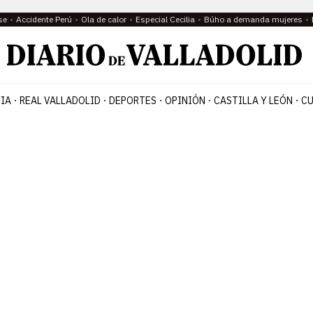
se
Accidente Perú
Ola de calor
Especial Cecilia
Búho a demanda mujeres
IA
REAL VALLADOLID
DEPORTES
OPINIÓN
CASTILLA Y LEÓN
CU