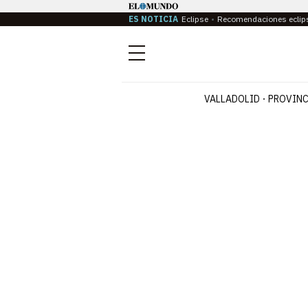
ES NOTICIA
Eclipse
Recomendaciones eclip
Menú
VALLADOLID
PROVINC