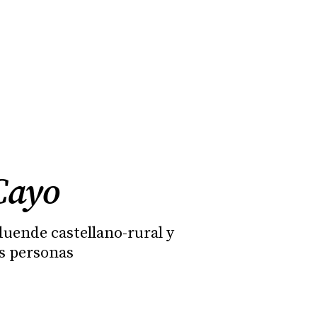
 Cayo
 duende castellano-rural y
as personas