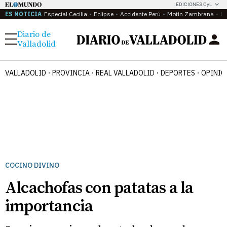
EDICIONES CyL
ES NOTICIA
Especial Cecilia
Eclipse
Accidente Perú
Motín Zambrana
Ca
Diario de
Menú
Valladolid
VALLADOLID
PROVINCIA
REAL VALLADOLID
DEPORTES
OPINIÓ
COCINO DIVINO
Alcachofas con patatas a la
importancia