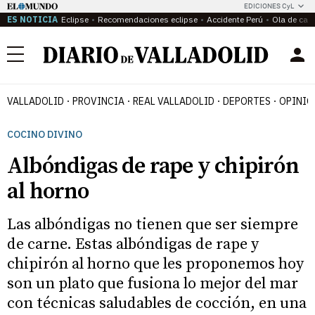
EDICIONES CyL
ES NOTICIA
Eclipse
Recomendaciones eclipse
Accidente Perú
Ola de calo
Menú
VALLADOLID
PROVINCIA
REAL VALLADOLID
DEPORTES
OPINIÓ
COCINO DIVINO
Albóndigas de rape y chipirón
al horno
Las albóndigas no tienen que ser siempre
de carne. Estas albóndigas de rape y
chipirón al horno que les proponemos hoy
son un plato que fusiona lo mejor del mar
con técnicas saludables de cocción, en una