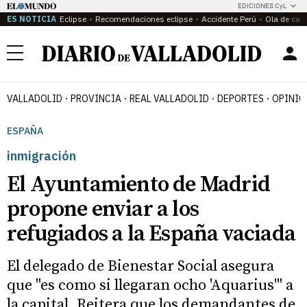
EDICIONES CyL
ES NOTICIA
Eclipse
Recomendaciones eclipse
Accidente Perú
Ola de calo
Menú
VALLADOLID
PROVINCIA
REAL VALLADOLID
DEPORTES
OPINIÓ
ESPAÑA
inmigración
El Ayuntamiento de Madrid
propone enviar a los
refugiados a la España vaciada
El delegado de Bienestar Social asegura
que "es como si llegaran ocho 'Aquarius'" a
la capital. Reitera que los demandantes de