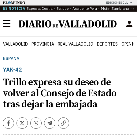
EDICIONES CyL
ES NOTICIA
Especial Cecilia
Eclipse
Accidente Perú
Motín Zambrana
Ca
Menú
VALLADOLID
PROVINCIA
REAL VALLADOLID
DEPORTES
OPINIÓ
ESPAÑA
YAK-42
Trillo expresa su deseo de
volver al Consejo de Estado
tras dejar la embajada
Facebook
Twitter
Whatsapp
Telegram
Copiar
enlace