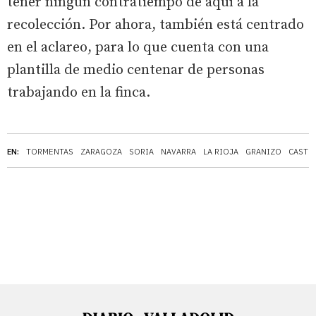
tener ningún contratiempo de aquí a la
recolección. Por ahora, también está centrado
en el aclareo, para lo que cuenta con una
plantilla de medio centenar de personas
trabajando en la finca.
EN:
TORMENTAS
ZARAGOZA
SORIA
NAVARRA
LA RIOJA
GRANIZO
CASTIL