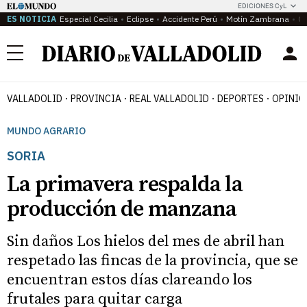
EDICIONES CyL
ES NOTICIA
Especial Cecilia
Eclipse
Accidente Perú
Motín Zambrana
Ca
Menú
VALLADOLID
PROVINCIA
REAL VALLADOLID
DEPORTES
OPINIÓ
MUNDO AGRARIO
SORIA
La primavera respalda la
producción de manzana
Sin daños Los hielos del mes de abril han
respetado las fincas de la provincia, que se
encuentran estos días clareando los
frutales para quitar carga