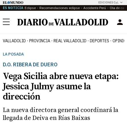
EDICIONES CyL
ES NOTICIA
Eclipse
Recomendaciones eclipse
Accidente Perú
Ola de calo
Menú
VALLADOLID
PROVINCIA
REAL VALLADOLID
DEPORTES
OPINIÓ
LA POSADA
D.O. RIBERA DE DUERO
Vega Sicilia abre nueva etapa:
Jessica Julmy asume la
dirección
La nueva directora general coordinará la
llegada de Deiva en Rías Baixas