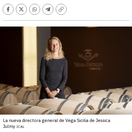
Facebook
Twitter
Whatsapp
Telegram
Copiar
enlace
La nueva directora general de Vega Sicilia de Jessica
Julmy
ICAL