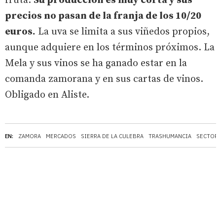
fruta.
Su producción es muy corta y sus
precios no pasan de la franja de los 10/20
euros.
La uva se limita a sus viñedos propios,
aunque adquiere en los términos próximos. La
Mela y sus vinos se ha ganado estar en la
comanda zamorana y en sus cartas de vinos.
Obligado en Aliste.
EN:
ZAMORA
MERCADOS
SIERRA DE LA CULEBRA
TRASHUMANCIA
SECTOR 