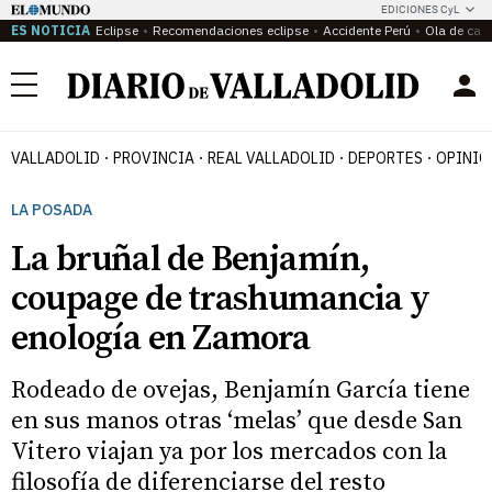
EDICIONES CyL
ES NOTICIA
Eclipse
Recomendaciones eclipse
Accidente Perú
Ola de calo
Menú
VALLADOLID
PROVINCIA
REAL VALLADOLID
DEPORTES
OPINIÓ
LA POSADA
La bruñal de Benjamín,
coupage de trashumancia y
enología en Zamora
Rodeado de ovejas, Benjamín García tiene
en sus manos otras ‘melas’ que desde San
Vitero viajan ya por los mercados con la
filosofía de diferenciarse del resto