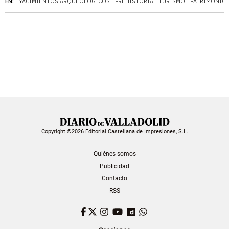
EN:
YACIMIENTOS ARQUEOLÓGICOS
PREHISTORIA
TURISMO
PATRIMONIO
Copyright ©2026 Editorial Castellana de Impresiones, S.L.
Quiénes somos
Publicidad
Contacto
RSS
Facebook
Twitter
Instagram
YouTube
Dailymotion
WhatsApp