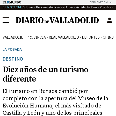
EDICIONES CyL
ES NOTICIA
Eclipse
Recomendaciones eclipse
Accidente Perú
Ola de calo
Menú
VALLADOLID
PROVINCIA
REAL VALLADOLID
DEPORTES
OPINIÓ
LA POSADA
DESTINO
Diez años de un turismo
diferente
El turismo en Burgos cambió por
completo con la apertura del Museo de la
Evolución Humana, el más visitado de
Castilla y León y uno de los principales