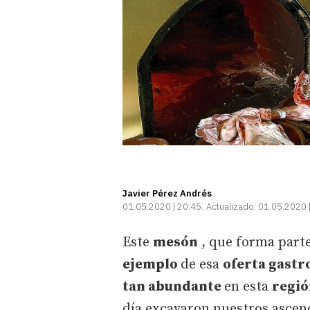
Javier Pérez Andrés
01.05.2020 | 20:45
Actualizado:
01.05.2020 
Este
mesón
, que forma parte
ejemplo
de esa
oferta gast
tan abundante
en esta
regió
día excavaron nuestros ascen