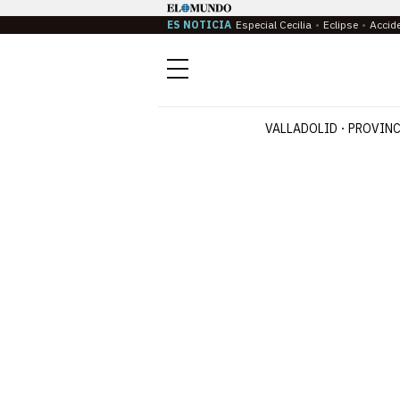
ES NOTICIA
Especial Cecilia
Eclipse
Accid
Menú
VALLADOLID
PROVINC