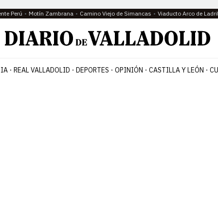
ente Perú
Motín Zambrana
Camino Viejo de Simancas
Viaducto Arco de Ladri
IA
REAL VALLADOLID
DEPORTES
OPINIÓN
CASTILLA Y LEÓN
CU