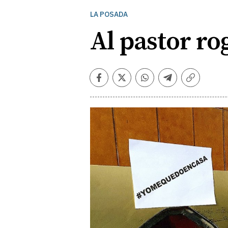
LA POSADA
Al pastor ro
Facebook
Twitter
Whatsapp
Telegram
Copiar
enlace