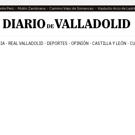
ente Perú
Motín Zambrana
Camino Viejo de Simancas
Viaducto Arco de Ladri
IA
REAL VALLADOLID
DEPORTES
OPINIÓN
CASTILLA Y LEÓN
CU