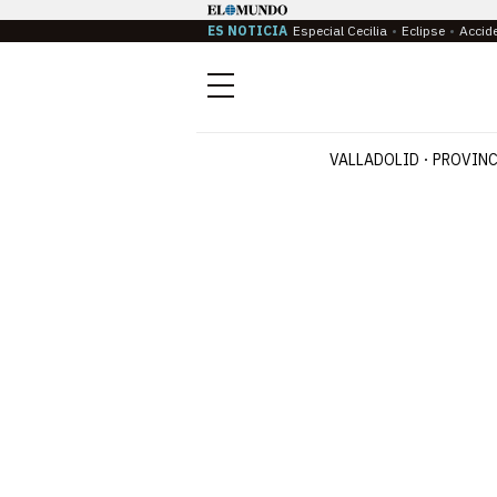
ES NOTICIA
Especial Cecilia
Eclipse
Accid
Menú
VALLADOLID
PROVINC