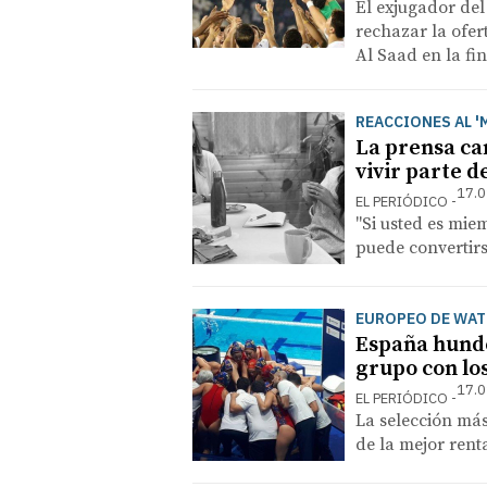
El exjugador de
rechazar la ofer
Al Saad en la fin
REACCIONES AL '
La prensa can
vivir parte 
17.0
EL PERIÓDICO
"Si usted es mie
puede convertirs
EUROPEO DE WA
España hunde
grupo con los
17.0
EL PERIÓDICO
La selección más
de la mejor rent