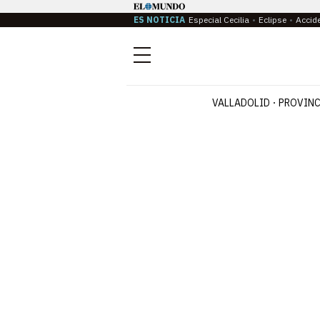
ES NOTICIA
Especial Cecilia
Eclipse
Accid
Menú
VALLADOLID
PROVINC