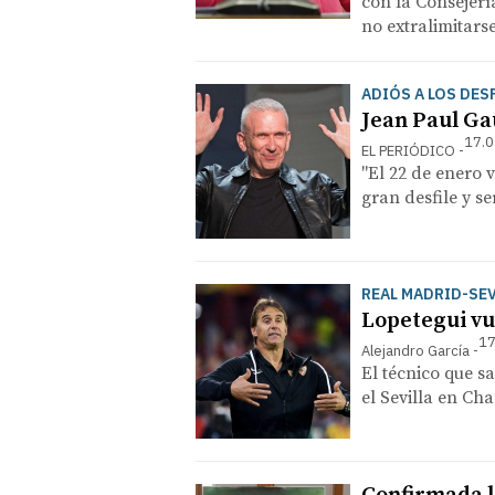
con la Consejerí
no extralimitars
ADIÓS A LOS DES
Jean Paul Ga
17.0
EL PERIÓDICO
"El 22 de enero 
gran desfile y s
REAL MADRID-SEV
Lopetegui vue
17
Alejandro García
El técnico que s
el Sevilla en C