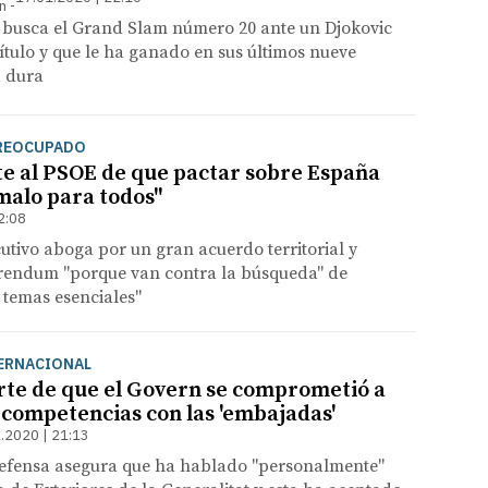
n
r busca el Grand Slam número 20 ante un Djokovic
título y que le ha ganado en sus últimos nueve
a dura
PREOCUPADO
te al PSOE de que pactar sobre España
"malo para todos"
2:08
ecutivo aboga por un gran acuerdo territorial y
erendum "porque van contra la búsqueda" de
 temas esenciales"
ERNACIONAL
rte de que el Govern se comprometió a
s competencias con las 'embajadas'
.2020 | 21:13
Defensa asegura que ha hablado "personalmente"