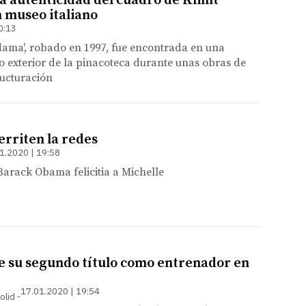
a autenticidad del cuadro de Klimt
n museo italiano
0:13
dama', robado en 1997, fue encontrada en una
 exterior de la pinacoteca durante unas obras de
ructuración
rriten la redes
1.2020 | 19:58
Barack Obama felicitia a Michelle
e su segundo título como entrenador en
17.01.2020 | 19:54
olid