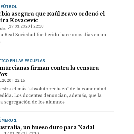
L FÚTBOL
rbia asegura que Raúl Bravo ordenó el
tra Kovacevic
17.01.2020 | 22:18
olid
la Real Sociedad fue herido hace unos días en un
s
ICO EN LAS ESCUELAS
 murcianas firman contra la censura
Vox
1.2020 | 22:15
uestra el más "absoluto rechazo" de la comunidad
edida. Los docentes denuncian, además, que la
la segregación de los alumnos
ÚMERO 1
ustralia, un hueso duro para Nadal
17.01.2020 | 22:10