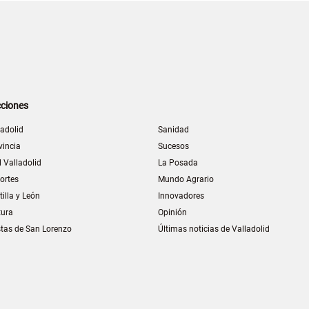
ciones
ladolid
Sanidad
vincia
Sucesos
l Valladolid
La Posada
ortes
Mundo Agrario
tilla y León
Innovadores
tura
Opinión
stas de San Lorenzo
Últimas noticias de Valladolid