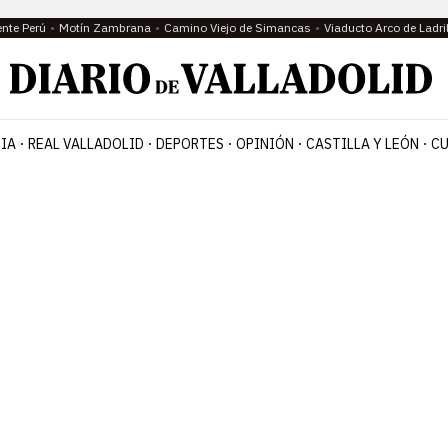
ente Perú
Motín Zambrana
Camino Viejo de Simancas
Viaducto Arco de Ladri
IA
REAL VALLADOLID
DEPORTES
OPINIÓN
CASTILLA Y LEÓN
CU