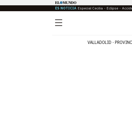
ES NOTICIA
Especial Cecilia
Eclipse
Accid
Menú
VALLADOLID
PROVINC