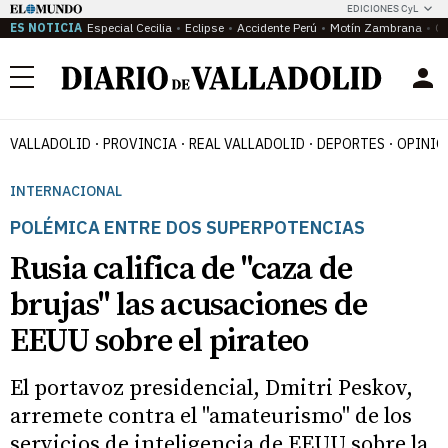
EDICIONES CyL
ES NOTICIA
Especial Cecilia
Eclipse
Accidente Perú
Motín Zambrana
Ca
Menú
VALLADOLID
PROVINCIA
REAL VALLADOLID
DEPORTES
OPINIÓ
INTERNACIONAL
POLÉMICA ENTRE DOS SUPERPOTENCIAS
Rusia califica de "caza de
brujas" las acusaciones de
EEUU sobre el pirateo
El portavoz presidencial, Dmitri Peskov,
arremete contra el "amateurismo" de los
servicios de inteligencia de EEUU sobre la