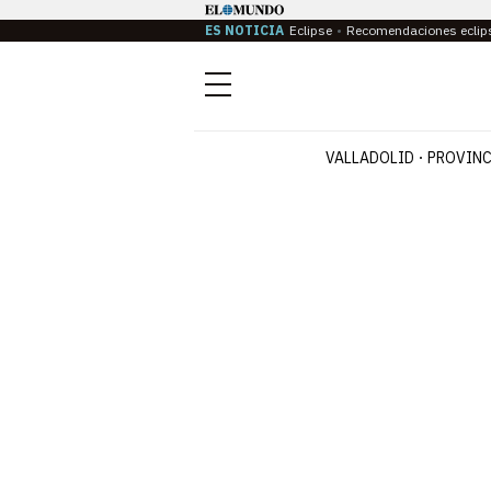
ES NOTICIA
Eclipse
Recomendaciones eclip
Menú
VALLADOLID
PROVINC