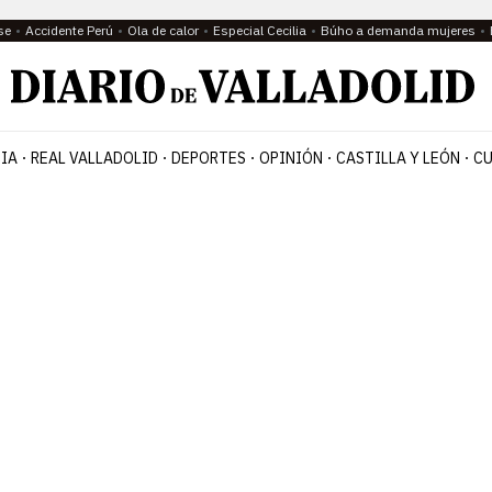
se
Accidente Perú
Ola de calor
Especial Cecilia
Búho a demanda mujeres
IA
REAL VALLADOLID
DEPORTES
OPINIÓN
CASTILLA Y LEÓN
CU