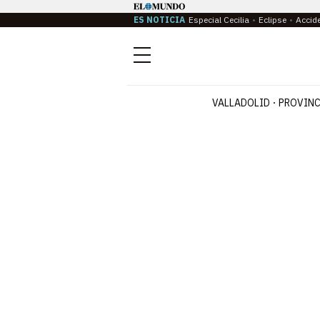
ES NOTICIA
Especial Cecilia
Eclipse
Accid
Menú
VALLADOLID
PROVINC