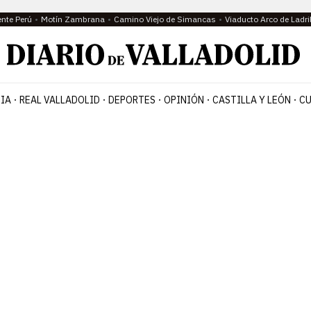
ente Perú
Motín Zambrana
Camino Viejo de Simancas
Viaducto Arco de Ladri
IA
REAL VALLADOLID
DEPORTES
OPINIÓN
CASTILLA Y LEÓN
CU