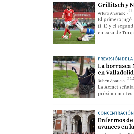
Grillitsch y 
21.
Arturo Alvarado
El primero jugó 
(1-1) y el segund
en casa de Turqu
PREVISIÓN DE LA
La borrasca 
en Valladolid
21.
Rubén Aparicio
La Aemet señala 
próximo martes 
CONCENTRACIÓN
Enfermos de 
avances en l