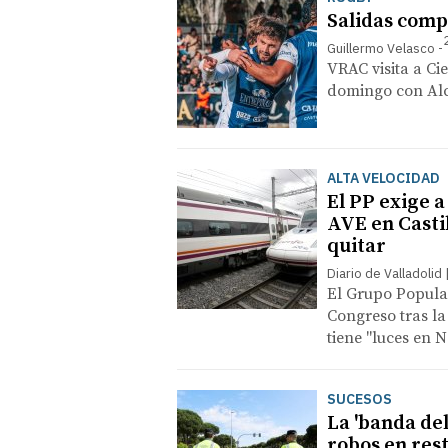
Salidas comp
Guillermo Velasco
VRAC visita a Ci
domingo con Al
ALTA VELOCIDAD
El PP exige 
AVE en Castil
quitar
Diario de Valladolid
El Grupo Popular
Congreso tras la
tiene "luces en 
SUCESOS
La 'banda de
robos en res