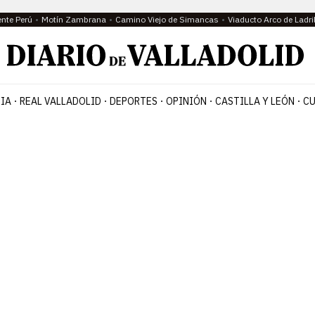
ente Perú
Motín Zambrana
Camino Viejo de Simancas
Viaducto Arco de Ladri
IA
REAL VALLADOLID
DEPORTES
OPINIÓN
CASTILLA Y LEÓN
CU