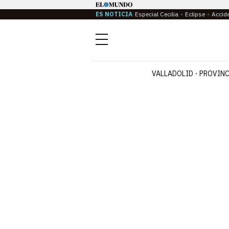
ES NOTICIA
Especial Cecilia
Eclipse
Accid
Menú
VALLADOLID
PROVINC