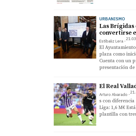
URBANISMO
Las Brígidas
convertirse e
21.03
Estíbaliz Lera
El Ayuntamiento
plaza como inicio
Cuenta con un pr
presentación de 
El Real Vallad
21.
Arturo Alvarado
s con diferencia
Liga: 1,6 M€ Est
plantilla con tr