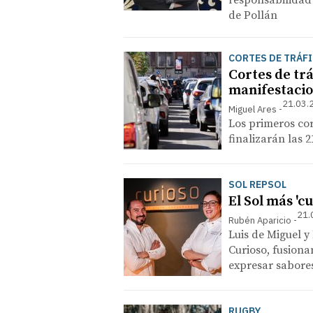
responsabilidad 
de Pollán
CORTES DE TRÁF
Cortes de trá
manifestacion
21.03.
Miguel Ares
Los primeros cor
finalizarán las
SOL REPSOL
El Sol más 'cu
21.
Rubén Aparicio
Luis de Miguel y
Curioso, fusiona
expresar sabore
RUGBY