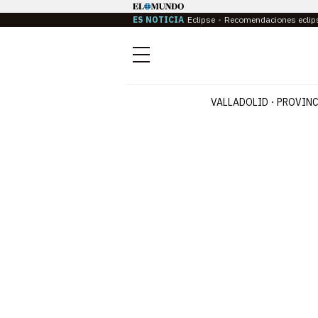
ES NOTICIA
Eclipse
Recomendaciones eclip
Menú
VALLADOLID
PROVINC