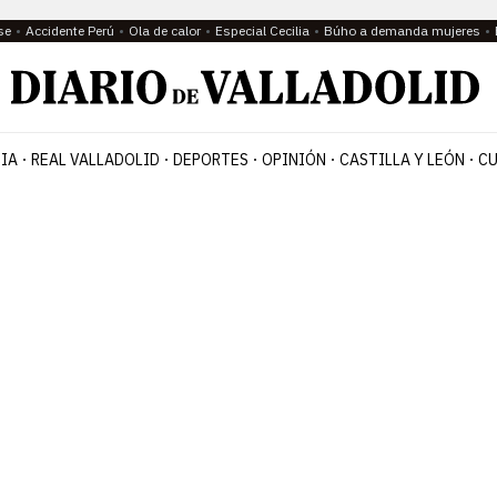
se
Accidente Perú
Ola de calor
Especial Cecilia
Búho a demanda mujeres
IA
REAL VALLADOLID
DEPORTES
OPINIÓN
CASTILLA Y LEÓN
CU