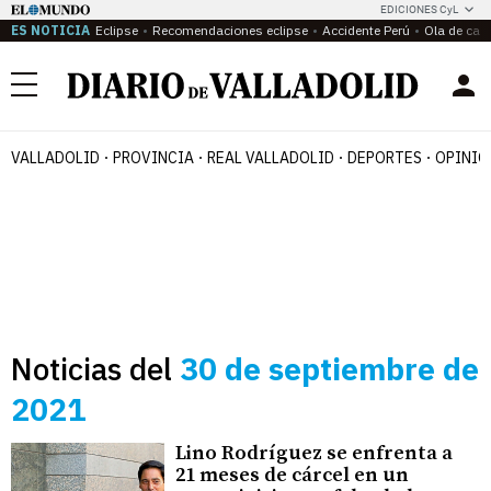
EDICIONES CyL
ES NOTICIA
Eclipse
Recomendaciones eclipse
Accidente Perú
Ola de calo
Menú
VALLADOLID
PROVINCIA
REAL VALLADOLID
DEPORTES
OPINIÓ
Noticias del
30 de septiembre de
2021
Lino Rodríguez se enfrenta a
21 meses de cárcel en un