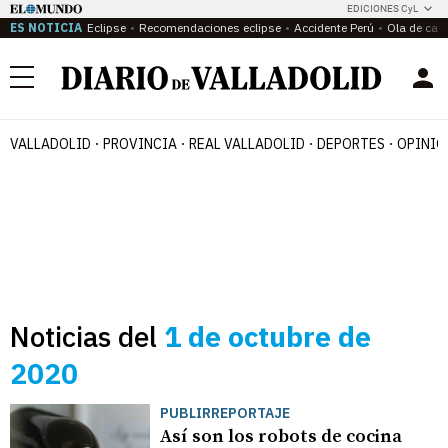
EDICIONES CyL
ES NOTICIA
Eclipse
Recomendaciones eclipse
Accidente Perú
Ola de calo
Menú
VALLADOLID
PROVINCIA
REAL VALLADOLID
DEPORTES
OPINIÓ
Noticias del
1 de octubre de
2020
PUBLIRREPORTAJE
Así son los robots de cocina