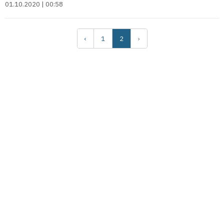
01.10.2020 | 00:58
‹
1
2
›