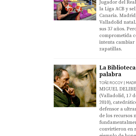
Jugador del Real
la Liga ACB y se
Canaria. Madrid
Valladolid natal
sus 37 años. Per
comprometida con
intenta cambiar
zapatillas.
La Biblioteca
palabra
TOÑI ROCOY | MAD
MIGUEL DELIBES 
(Valladolid, 17 
2010), catedráti
defensor a ultra
de los recursos 
fundamentalmente
convirtieron en 
ejemplo de hone