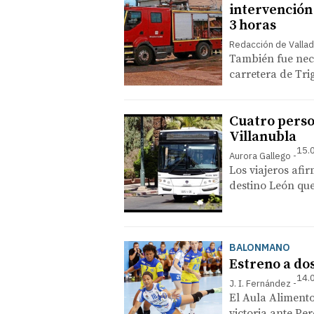
intervención
3 horas
Redacción de Vallad
También fue nec
carretera de Tri
Cuatro perso
Villanubla
15.
Aurora Gallego
Los viajeros af
destino León que
BALONMANO
Estreno a do
14.
J. I. Fernández
El Aula Aliment
victoria ante Pe