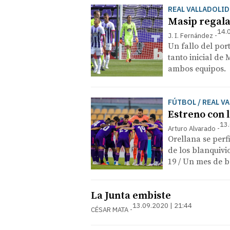
REAL VALLADOLID
Masip regala
14.
J. I. Fernández
Un fallo del por
tanto inicial de
ambos equipos.
FÚTBOL / REAL V
Estreno con l
13.
Arturo Alvarado
Orellana se perf
de los blanquivi
19 / Un mes de b
La Junta embiste
13.09.2020 | 21:44
CÉSAR MATA