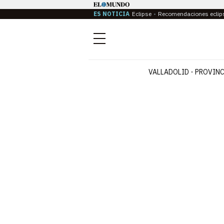
ES NOTICIA
Eclipse
Recomendaciones eclip
Menú
VALLADOLID
PROVINC