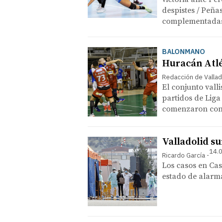
despistes / Peña
complementada
BALONMANO
Huracán Atlé
Redacción de Vallad
El conjunto vall
partidos de Liga
comenzaron con 
Valladolid su
14.0
Ricardo García
Los casos en Cast
estado de alarm