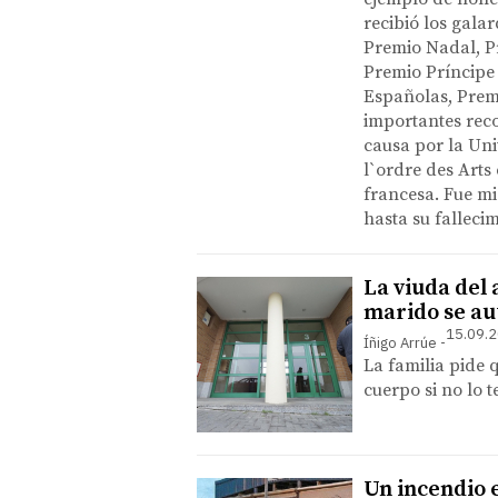
recibió los gala
Premio Nadal, Pr
Premio Príncipe 
Españolas, Prem
importantes reco
causa por la Uni
l`ordre des Arts
francesa. Fue m
hasta su fallecim
La viuda del 
marido se au
15.09.2
Íñigo Arrúe
La familia pide 
cuerpo si no lo t
Un incendio e