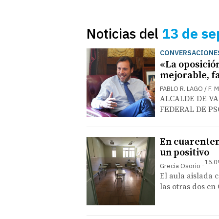
Noticias del
13 de se
CONVERSACIONES
«La oposició
mejorable, f
PABLO R. LAGO / F.
ALCALDE DE VA
FEDERAL DE PS
En cuarenten
un positivo
15.0
Grecia Osorio
El aula aislada 
las otras dos en