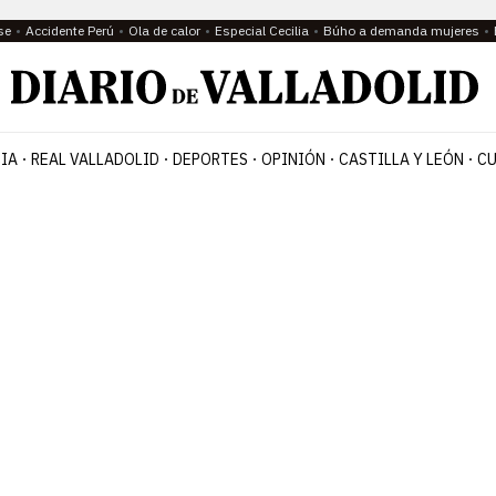
se
Accidente Perú
Ola de calor
Especial Cecilia
Búho a demanda mujeres
IA
REAL VALLADOLID
DEPORTES
OPINIÓN
CASTILLA Y LEÓN
CU