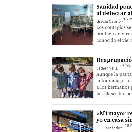
Sanidad pone
al detectar 
15.0
Grecia Osorio
Los contagios se
también en otros
conocido el vier
Reagrupació
15.09.
Esther Neila
Aunque la pauta
autonomía, este
a los hermanos p
las ‘clases burbu
«Mi mayor reb
yo en casa si
15.
J. I. Fernández