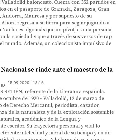
 Valladolid baloncesto. Cuenta con 352 partidos en
llos en el pasaporte de Granada, Zaragoza, Gran
, Andorra, Manresa y por supuesto de su
. Ahora regresa a su tierra para seguir jugando a
o Nacho es algo más que un pívot, es una persona
 la sociedad y que a través de sus versos de rap
 el mundo. Además, un coleccionista impulsivo de
 Nacional se rinde ante el maestro de la
15.09.2020 | 13:16
RID
SETIÉN, referente de la Literatura española.
de octubre de 1920 - Valladolid, 12 de marzo de
co de Derecho Mercantil, periodista, cazador,
nza de la naturaleza y de la explotación sostenible
naturales, académico de la Lengua y
 escritor. Su trayectoria personal y vital lo
referente intelectual y moral de su tiempo y en un
stidad y compromiso. A lo largo de su carrera