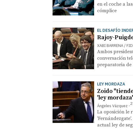
en el coche a la
cómplice
EL DESAFÍO IND
Rajoy-Puigde
XABI BARRENA / FI
Ambos president
conversación tel
preparatoria de 
LEY MORDAZA
Zoido "tiende
'ley mordaza'
2
Ángeles Vázquez
La oposición le 
'Fernándezgate'.
actual ley de seg