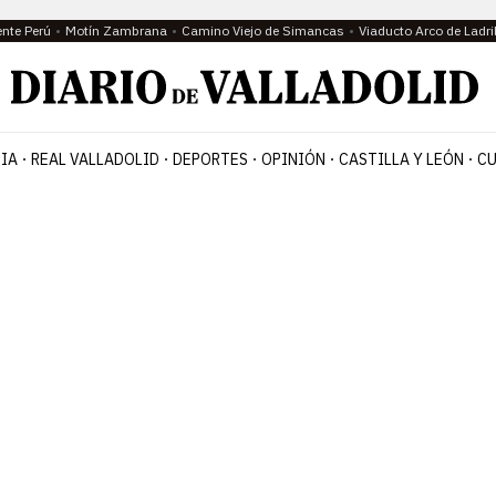
ente Perú
Motín Zambrana
Camino Viejo de Simancas
Viaducto Arco de Ladri
IA
REAL VALLADOLID
DEPORTES
OPINIÓN
CASTILLA Y LEÓN
CU