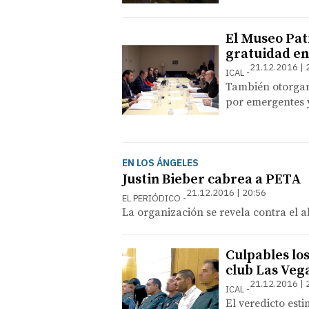
El Museo Pat
gratuidad en
21.12.2016 | 
ICAL
También otorgar
por emergentes y
EN LOS ÁNGELES
Justin Bieber cabrea a PETA
21.12.2016 | 20:56
EL PERIÓDICO
La organización se revela contra el a
Culpables los
club Las Veg
21.12.2016 | 
ICAL
El veredicto est