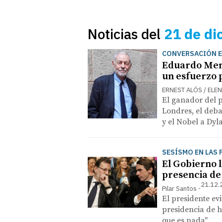
Noticias del
21 de di
CONVERSACIÓN E
Eduardo Men
un esfuerzo 
ERNEST ALÓS / ELE
El ganador del 
Londres, el debat
y el Nobel a Dyl
SESÍSMO EN LAS 
El Gobierno 
presencia de
21.12.
Pilar Santos
El presidente ev
presidencia de h
que es nada"