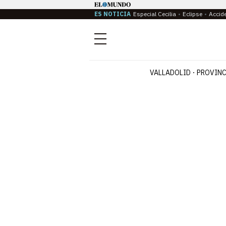
ES NOTICIA
Especial Cecilia
Eclipse
Accid
Menú
VALLADOLID
PROVINC