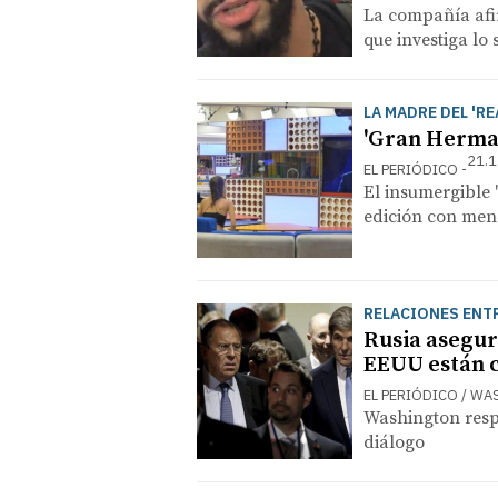
La compañía afir
que investiga lo
LA MADRE DEL 'RE
'Gran Herman
21.1
EL PERIÓDICO
El insumergible '
edición con meno
RELACIONES ENT
Rusia asegur
EEUU están 
EL PERIÓDICO / W
Washington resp
diálogo