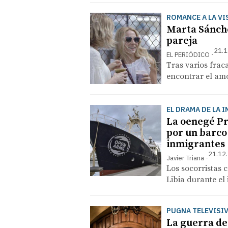
ROMANCE A LA VI
Marta Sánche
pareja
21.1
EL PERIÓDICO
Tras varios frac
encontrar el am
EL DRAMA DE LA 
La oenegé Pr
por un barco
inmigrantes
21.12.
Javier Triana
Los socorristas c
Libia durante el
PUGNA TELEVISI
La guerra de 