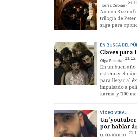
21.1
Txerra Cirbián
Antena 3 se enfr
trilogía de Peter
saga para opone
EN BUSCA DEL PÚ
Claves para t
21.12.
Olga Pereda
En un buen año p
estreno y el núm
para llegar al é
impulsado a pelíc
karma' y '100 me
VÍDEO VIRAL
Un 'youtuber'
por hablar á
21.1
EL PERIÓDICO