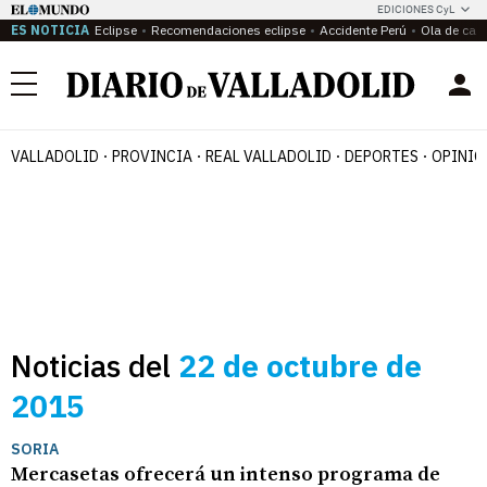
EDICIONES CyL
ES NOTICIA
Eclipse
Recomendaciones eclipse
Accidente Perú
Ola de calo
Menú
VALLADOLID
PROVINCIA
REAL VALLADOLID
DEPORTES
OPINIÓ
Noticias del
22 de octubre de
2015
SORIA
Mercasetas ofrecerá un intenso programa de