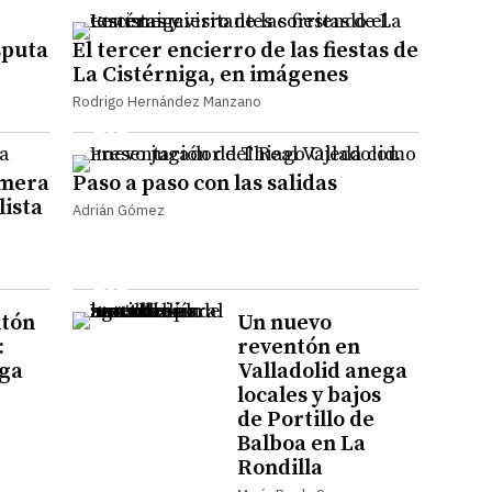
sputa
El tercer encierro de las fiestas de
La Cistérniga, en imágenes
Rodrigo Hernández Manzano
imera
Paso a paso con las salidas
lista
Adrián Gómez
ntón
Un nuevo
:
reventón en
uga
Valladolid anega
locales y bajos
de Portillo de
Balboa en La
Rondilla