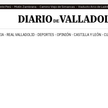
ente Perú
Motín Zambrana
Camino Viejo de Simancas
Viaducto Arco de Ladri
IA
REAL VALLADOLID
DEPORTES
OPINIÓN
CASTILLA Y LEÓN
CU