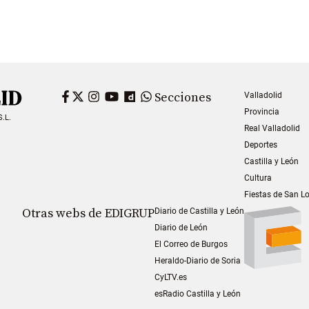
Facebook
Twitter
Instagram
YouTube
Dailymotion
WhatsApp
Secciones
Valladolid
Provincia
S.L.
Real Valladolid
Deportes
Castilla y León
Cultura
Fiestas de San L
Otras webs de EDIGRUP
Diario de Castilla y León
Diario de León
El Correo de Burgos
Heraldo-Diario de Soria
CyLTV.es
esRadio Castilla y León