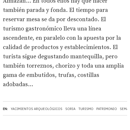
Almazán… En todos ellos hay que hacer
también parada y fonda. El tiempo para
reservar mesa se da por descontado. El
turismo gastronómico lleva una línea
ascendente, en paralelo con la apuesta por la
calidad de productos y establecimientos. El
turista sigue degustando mantequilla, pero
también torreznos, chorizo y toda una amplia
gama de embutidos, trufas, costillas
adobadas...
EN:
YACIMIENTOS ARQUEOLÓGICOS
SORIA
TURISMO
PATRIMONIO
SEMAN