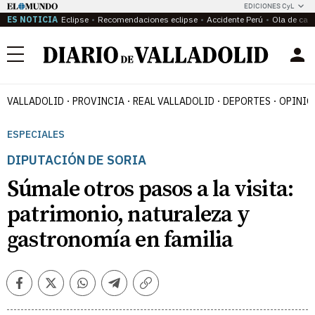
EDICIONES CyL
ES NOTICIA
Eclipse
Recomendaciones eclipse
Accidente Perú
Ola de calo
Menú
VALLADOLID
PROVINCIA
REAL VALLADOLID
DEPORTES
OPINIÓ
ESPECIALES
DIPUTACIÓN DE SORIA
Súmale otros pasos a la visita:
patrimonio, naturaleza y
gastronomía en familia
Facebook
Twitter
Whatsapp
Telegram
Copiar
enlace