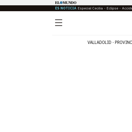
ES NOTICIA
Especial Cecilia
Eclipse
Accid
Menú
VALLADOLID
PROVINC