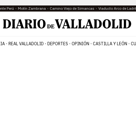
ente Perú
Motín Zambrana
Camino Viejo de Simancas
Viaducto Arco de Ladri
IA
REAL VALLADOLID
DEPORTES
OPINIÓN
CASTILLA Y LEÓN
CU