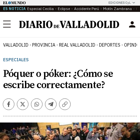
EDICIONES CyL
ES NOTICIA
Especial Cecilia
Eclipse
Accidente Perú
Motín Zambrana
Ca
Menú
VALLADOLID
PROVINCIA
REAL VALLADOLID
DEPORTES
OPINIÓ
ESPECIALES
Póquer o póker: ¿Cómo se
escribe correctamente?
Facebook
Twitter
Whatsapp
Telegram
Copiar
enlace