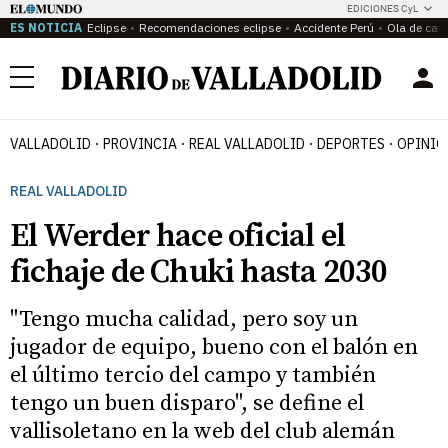
EDICIONES CyL
ES NOTICIA
Eclipse
Recomendaciones eclipse
Accidente Perú
Ola de calo
Menú
VALLADOLID
PROVINCIA
REAL VALLADOLID
DEPORTES
OPINIÓ
REAL VALLADOLID
El Werder hace oficial el
fichaje de Chuki hasta 2030
"Tengo mucha calidad, pero soy un
jugador de equipo, bueno con el balón en
el último tercio del campo y también
tengo un buen disparo", se define el
vallisoletano en la web del club alemán