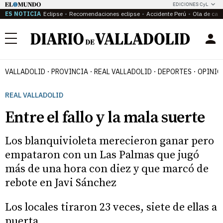
EDICIONES CyL
ES NOTICIA
Eclipse
Recomendaciones eclipse
Accidente Perú
Ola de calo
Menú
VALLADOLID
PROVINCIA
REAL VALLADOLID
DEPORTES
OPINIÓ
REAL VALLADOLID
Entre el fallo y la mala suerte
Los blanquivioleta merecieron ganar pero
empataron con un Las Palmas que jugó
más de una hora con diez y que marcó de
rebote en Javi Sánchez
Los locales tiraron 23 veces, siete de ellas a
puerta