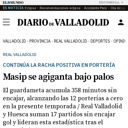
EDICIONES CyL
ES NOTICIA
Eclipse
Recomendaciones eclipse
Accidente Perú
Ola de calo
Menú
VALLADOLID
PROVINCIA
REAL VALLADOLID
DEPORTES
OPINIÓ
REAL VALLADOLID
CONTINÚA LA RACHA POSITIVA EN PORTERÍA
Masip se agiganta bajo palos
El guardameta acumula 358 minutos sin
encajar, alcanzando las 12 porterías a cero
en la presente temporada / Real Valladolid
y Huesca suman 17 partidos sin encajar
gol y lideran esta estadística tras el