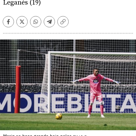
Leganés (19)
Facebook
Twitter
Whatsapp
Telegram
Copiar
enlace