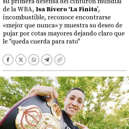
su primera defensa del cinturón mundial
de la WBA,
Isa Rivero ‘La Finita
’,
incombustible, reconoce encontrarse
«mejor que nunca» y muestra su deseo de
pujar por cotas mayores dejando claro que
le "queda cuerda para rato"
Facebook
Twitter
Whatsapp
Telegram
Copiar
enlace