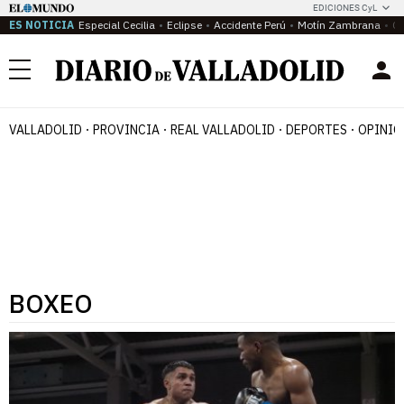
EDICIONES CyL
ES NOTICIA
Especial Cecilia
Eclipse
Accidente Perú
Motín Zambrana
Ca
Menú
VALLADOLID
PROVINCIA
REAL VALLADOLID
DEPORTES
OPINIÓ
BOXEO