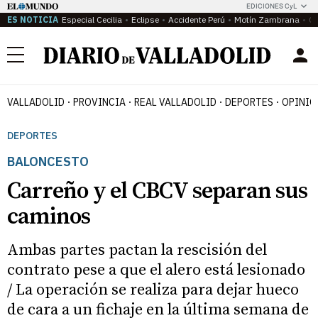
EDICIONES CyL
ES NOTICIA
Especial Cecilia
Eclipse
Accidente Perú
Motín Zambrana
Ca
Menú
VALLADOLID
PROVINCIA
REAL VALLADOLID
DEPORTES
OPINIÓ
DEPORTES
BALONCESTO
Carreño y el CBCV separan sus
caminos
Ambas partes pactan la rescisión del
contrato pese a que el alero está lesionado
/ La operación se realiza para dejar hueco
de cara a un fichaje en la última semana de