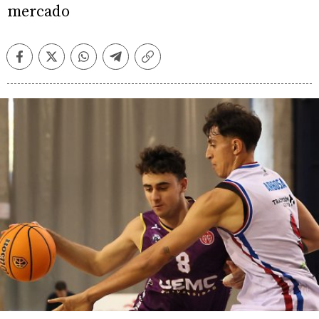
mercado
Facebook
Twitter
Whatsapp
Telegram
Copiar
enlace