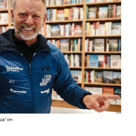
ua'
EM