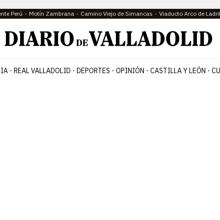
ente Perú
Motín Zambrana
Camino Viejo de Simancas
Viaducto Arco de Ladri
IA
REAL VALLADOLID
DEPORTES
OPINIÓN
CASTILLA Y LEÓN
CU