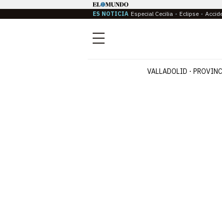
ES NOTICIA
Especial Cecilia
Eclipse
Accid
Menú
VALLADOLID
PROVINC