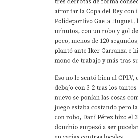
tres derrotas de forma consec
afrontar la Copa del Rey con il
Polideportivo Gaeta Huguet, l
minutos, con un robo y gol del
poco, menos de 120 segundos, 
plantó ante Iker Carranza e h
mono de trabajo y más tras su
Eso no le sentó bien al CPLV, 
debajo con 3-2 tras los tantos
nuevo se ponían las cosas com
juego estaba costando pero l
con robo, Dani Pérez hizo el 
dominio empezó a ser pucelan
en varias contras locales.