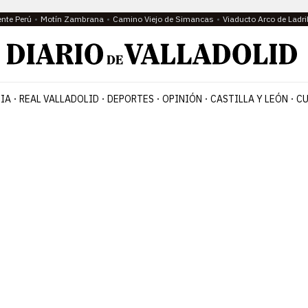
ente Perú
Motín Zambrana
Camino Viejo de Simancas
Viaducto Arco de Ladri
IA
REAL VALLADOLID
DEPORTES
OPINIÓN
CASTILLA Y LEÓN
CU