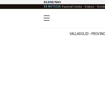
ES NOTICIA
Especial Cecilia
Eclipse
Accid
Menú
VALLADOLID
PROVINC