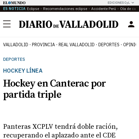
EDICIONES CyL
ES NOTICIA
Eclipse
Recomendaciones eclipse
Accidente Perú
Ola de calo
Menú
VALLADOLID
PROVINCIA
REAL VALLADOLID
DEPORTES
OPINIÓ
DEPORTES
HOCKEY LÍNEA
Hockey en Canterac por
partida triple
Panteras XCPLV tendrá doble ración,
recuperando el aplazado ante el CDE