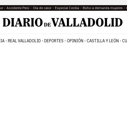
se
Accidente Perú
Ola de calor
Especial Cecilia
Búho a demanda mujeres
IA
REAL VALLADOLID
DEPORTES
OPINIÓN
CASTILLA Y LEÓN
CU