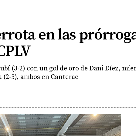
errota en las prórroga
 CPLV
Rubí (3-2) con un gol de oro de Dani Díez, mie
a (2-3), ambos en Canterac