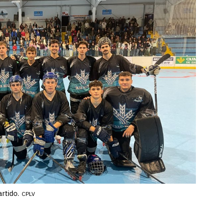
rtido.
CPLV