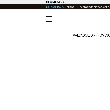
ES NOTICIA
Eclipse
Recomendaciones eclip
Menú
VALLADOLID
PROVINC