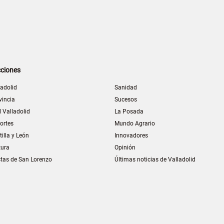
ciones
ladolid
Sanidad
vincia
Sucesos
l Valladolid
La Posada
ortes
Mundo Agrario
tilla y León
Innovadores
tura
Opinión
stas de San Lorenzo
Últimas noticias de Valladolid