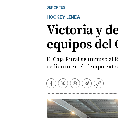
DEPORTES
HOCKEY LÍNEA
Victoria y d
equipos del
El Caja Rural se impuso al 
cedieron en el tiempo extr
Facebook
Twitter
Whatsapp
Telegram
Copiar
enlace