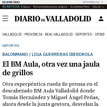
EDICIONES CyL
ES NOTICIA
Eclipse
Recomendaciones eclipse
Accidente Perú
Ola de calo
Menú
VALLADOLID
PROVINCIA
REAL VALLADOLID
DEPORTES
OPINIÓ
DEPORTES
BALONMANO / LIGA GUERRERAS IBERDROLA
El BM Aula, otra vez una jaula
de grillos
Otra esperpéntica rueda de prensa en el
descabezado BM Aula Valladolid donde
Tomás Hernández y Miguel Ángel Peñas,
ahora desde la junta gestora, desvelan la