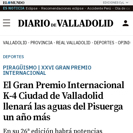
EDICIONES CyL
ES NOTICIA
Eclipse
Recomendaciones eclipse
Accidente Perú
Ola de calo
Menú
VALLADOLID
PROVINCIA
REAL VALLADOLID
DEPORTES
OPINIÓ
DEPORTES
PIRAGÜISMO | XXVI GRAN PREMIO
INTERNACIONAL
El Gran Premio Internacional
K-4 Ciudad de Valladolid
llenará las aguas del Pisuerga
un año más
En su 26ª edición habrá potencias