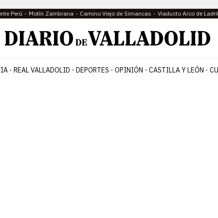
ente Perú
Motín Zambrana
Camino Viejo de Simancas
Viaducto Arco de Ladri
IA
REAL VALLADOLID
DEPORTES
OPINIÓN
CASTILLA Y LEÓN
CU