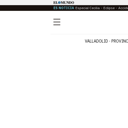
ES NOTICIA
Especial Cecilia
Eclipse
Accid
Menú
VALLADOLID
PROVINC