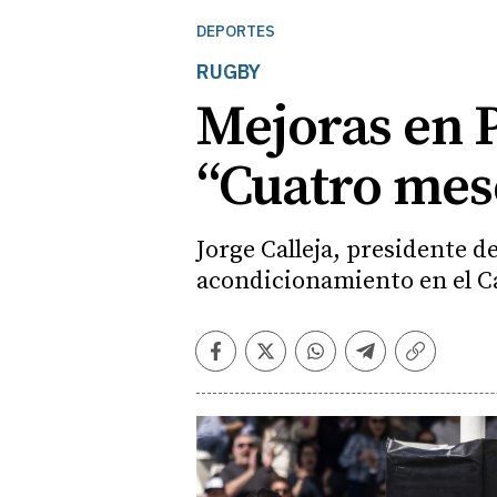
DEPORTES
RUGBY
Mejoras en P
“Cuatro mes
Jorge Calleja, presidente 
acondicionamiento en el Ca
Facebook
Twitter
Whatsapp
Telegram
Copiar
enlace