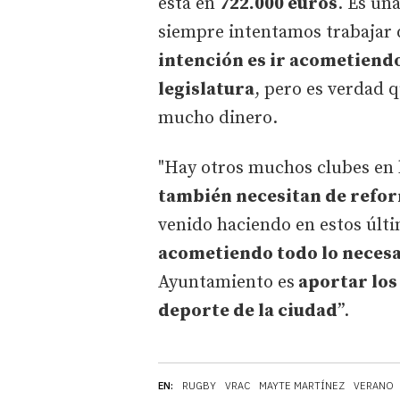
está en
722.000 euros
. Es un
siempre intentamos trabajar 
intención es ir acometiend
legislatura
, pero es verdad 
mucho dinero.
"Hay otros muchos clubes en 
también necesitan de refo
venido haciendo en estos últ
acometiendo todo lo neces
Ayuntamiento es
aportar los
deporte de la ciudad
”.
EN:
RUGBY
VRAC
MAYTE MARTÍNEZ
VERANO