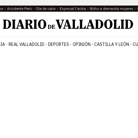
se
Accidente Perú
Ola de calor
Especial Cecilia
Búho a demanda mujeres
IA
REAL VALLADOLID
DEPORTES
OPINIÓN
CASTILLA Y LEÓN
CU