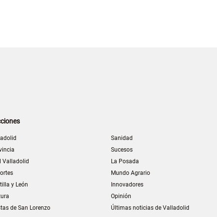
ciones
ladolid
Sanidad
vincia
Sucesos
l Valladolid
La Posada
ortes
Mundo Agrario
tilla y León
Innovadores
tura
Opinión
stas de San Lorenzo
Últimas noticias de Valladolid