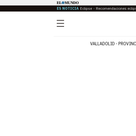
ES NOTICIA
Eclipse
Recomendaciones eclip
Menú
VALLADOLID
PROVINC