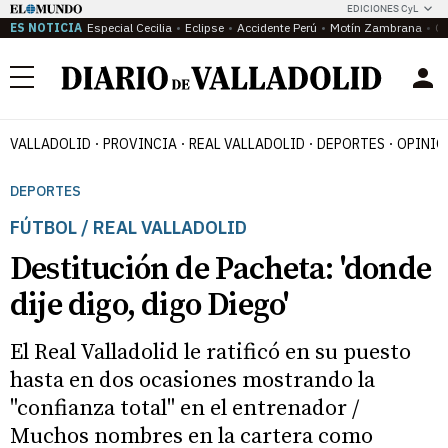
EDICIONES CyL
ES NOTICIA
Especial Cecilia
Eclipse
Accidente Perú
Motín Zambrana
Ca
Menú
VALLADOLID
PROVINCIA
REAL VALLADOLID
DEPORTES
OPINIÓ
DEPORTES
FÚTBOL / REAL VALLADOLID
Destitución de Pacheta: 'donde
dije digo, digo Diego'
El Real Valladolid le ratificó en su puesto
hasta en dos ocasiones mostrando la
"confianza total" en el entrenador /
Muchos nombres en la cartera como