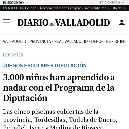
EDICIONES CyL
ES NOTICIA
Eclipse
Recomendaciones eclipse
Accidente Perú
Ola de calo
Menú
VALLADOLID
PROVINCIA
REAL VALLADOLID
DEPORTES
OPINIÓ
DEPORTES
JUEGOS ESCOLARES DIPUTACIÓN
3.000 niños han aprendido a
nadar con el Programa de la
Diputación
Las cinco piscinas cubiertas de la
provincia, Tordesillas, Tudela de Duero,
Peñafiel, Íscar y Medina de Rioseco