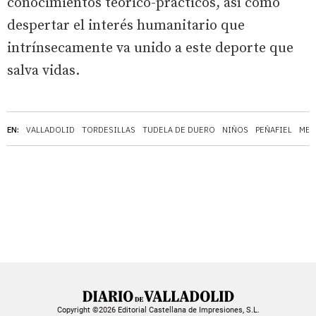
conocimientos teórico-prácticos, así como
despertar el interés humanitario que
intrínsecamente va unido a este deporte que
salva vidas.
EN:
VALLADOLID
TORDESILLAS
TUDELA DE DUERO
NIÑOS
PEÑAFIEL
MED
Copyright ©2026 Editorial Castellana de Impresiones, S.L.