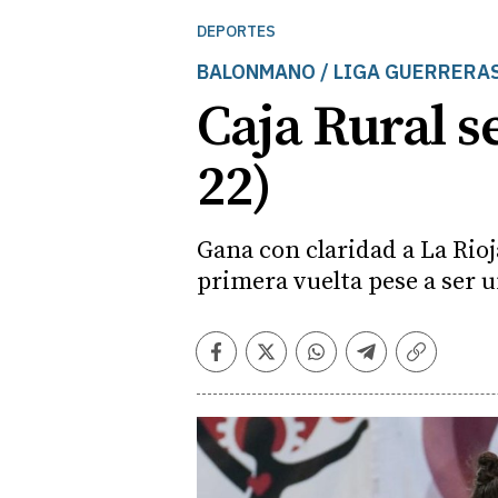
DEPORTES
BALONMANO / LIGA GUERRERA
Caja Rural se
22)
Gana con claridad a La Rioja
primera vuelta pese a ser 
Facebook
Twitter
Whatsapp
Telegram
Copiar
enlace