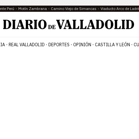
ente Perú
Motín Zambrana
Camino Viejo de Simancas
Viaducto Arco de Ladri
IA
REAL VALLADOLID
DEPORTES
OPINIÓN
CASTILLA Y LEÓN
CU