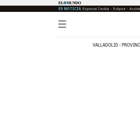
ES NOTICIA
Especial Cecilia
Eclipse
Accid
Menú
VALLADOLID
PROVINC