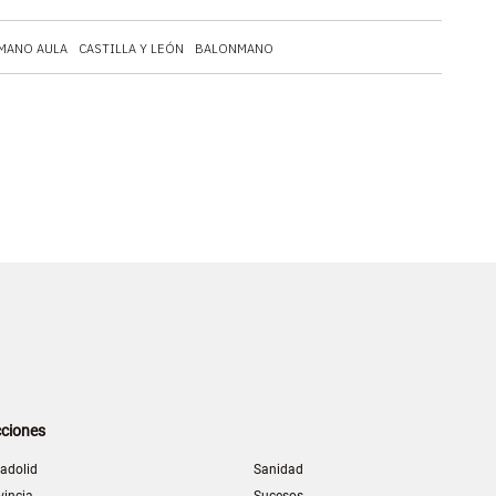
MANO AULA
CASTILLA Y LEÓN
BALONMANO
ciones
ladolid
Sanidad
vincia
Sucesos