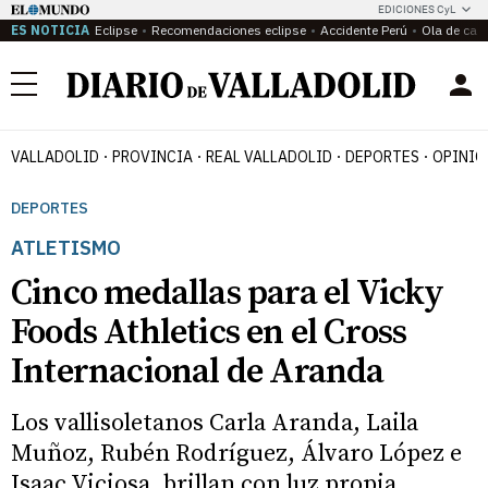
EDICIONES CyL
ES NOTICIA
Eclipse
Recomendaciones eclipse
Accidente Perú
Ola de calo
Menú
VALLADOLID
PROVINCIA
REAL VALLADOLID
DEPORTES
OPINIÓ
DEPORTES
ATLETISMO
Cinco medallas para el Vicky
Foods Athletics en el Cross
Internacional de Aranda
Los vallisoletanos Carla Aranda, Laila
Muñoz, Rubén Rodríguez, Álvaro López e
Isaac Viciosa, brillan con luz propia