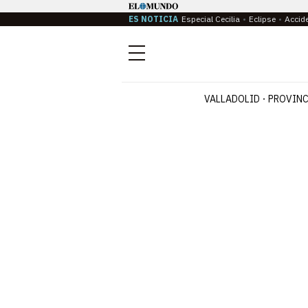
ES NOTICIA
Especial Cecilia
Eclipse
Accid
Menú
VALLADOLID
PROVINC