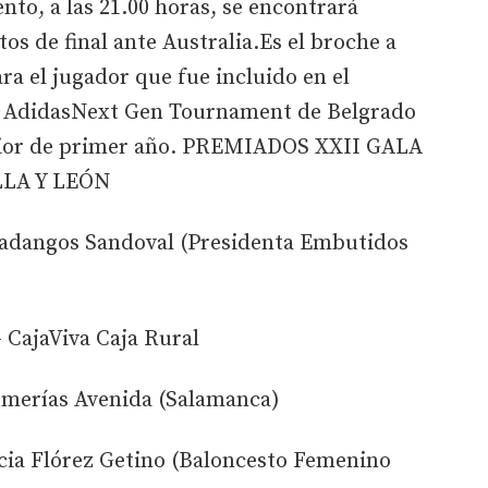
nto, a las 21.00 horas, se encontrará
os de final ante Australia.Es el broche a
a el jugador que fue incluido en el
ue AdidasNext Gen Tournament de Belgrado
júnior de primer año. PREMIADOS XXII GALA
LLA Y LEÓN
ladangos Sandoval (Presidenta Embutidos
 CajaViva Caja Rural
umerías Avenida (Salamanca)
cia Flórez Getino (Baloncesto Femenino