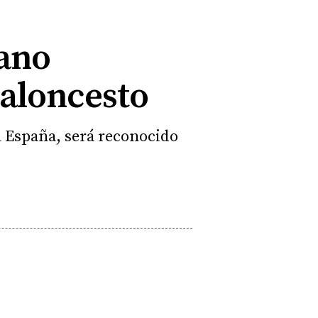
tano
Baloncesto
n España, será reconocido