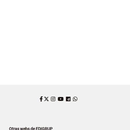
 Y LEÓN
BALONCESTO
ÁRBITROS
Facebook
Twitter
Instagram
YouTube
Dailymotion
WhatsApp
Otras webs de EDIGRUP