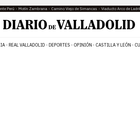
ente Perú
Motín Zambrana
Camino Viejo de Simancas
Viaducto Arco de Ladri
IA
REAL VALLADOLID
DEPORTES
OPINIÓN
CASTILLA Y LEÓN
CU