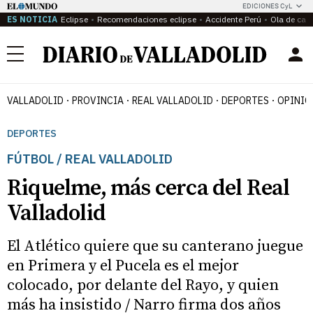
EDICIONES CyL
ES NOTICIA
Eclipse
Recomendaciones eclipse
Accidente Perú
Ola de calo
Menú
VALLADOLID
PROVINCIA
REAL VALLADOLID
DEPORTES
OPINIÓ
DEPORTES
FÚTBOL / REAL VALLADOLID
Riquelme, más cerca del Real
Valladolid
El Atlético quiere que su canterano juegue
en Primera y el Pucela es el mejor
colocado, por delante del Rayo, y quien
más ha insistido / Narro firma dos años