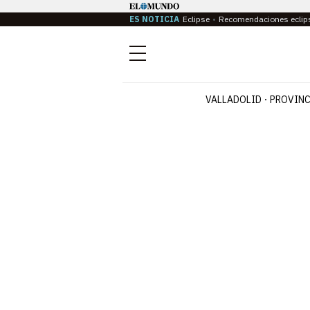
ES NOTICIA
Eclipse
Recomendaciones eclip
Menú
VALLADOLID
PROVINC