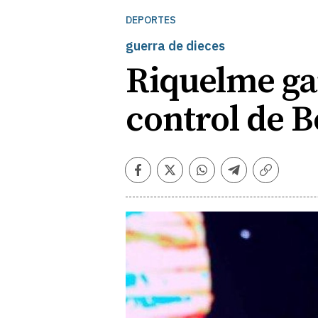
DEPORTES
guerra de dieces
Riquelme gan
control de 
Facebook
Twitter
Whatsapp
Telegram
Copiar
enlace