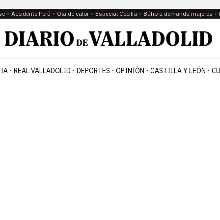
se
Accidente Perú
Ola de calor
Especial Cecilia
Búho a demanda mujeres
IA
REAL VALLADOLID
DEPORTES
OPINIÓN
CASTILLA Y LEÓN
CU