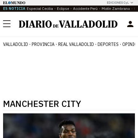
EDICIONES CyL
ES NOTICIA
Especial Cecilia
Eclipse
Accidente Perú
Motín Zambrana
Ca
Menú
VALLADOLID
PROVINCIA
REAL VALLADOLID
DEPORTES
OPINIÓ
MANCHESTER CITY